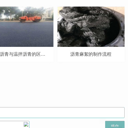
热拌沥青与温拌沥青的区别在哪里？
沥青麻絮的制作流程