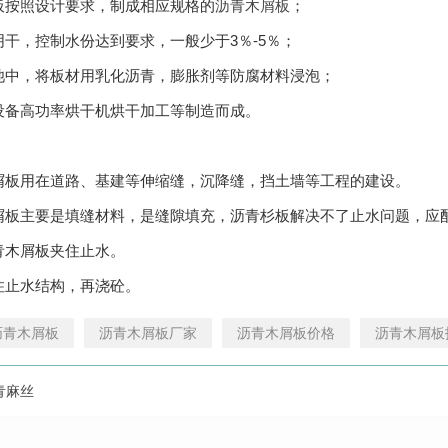
板按照设计要求，制成相应规格的
沥青木屑板
；
阴干，控制水份达到要求，一般少于3％-5％；
池中，将板材用乳化沥青，膨胀剂等防腐材料浸泡；
设备高功率烘干机烘干加工等制造而成。
屑板用在道路、基建等伸缩缝，沉降缝，挡土墙等工程的建设。
屑板主要是填缝材料，是缝隙填充，沥青杉板解决不了止水问题，应
青木屑板夹住止水。
住止水结构，再浇砼。
沥青木屑板
沥青木屑板厂家
沥青木屑板价格
沥青木屑板
青麻丝