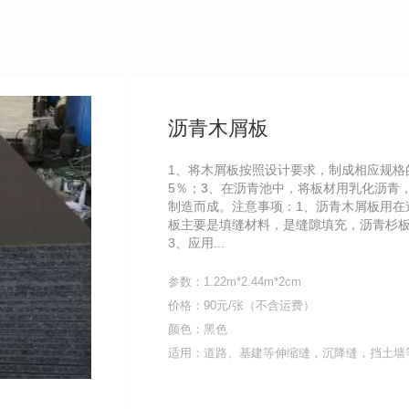
沥青木屑板
1、将木屑板按照设计要求，制成相应规格
5％；3、在沥青池中，将板材用乳化沥青
制造而成。注意事项：1、沥青木屑板用在
板主要是填缝材料，是缝隙填充，沥青杉
3、应用...
参数：1.22m*2.44m*2cm
价格：90元/张（不含运费）
颜色：黑色
适用：道路、基建等伸缩缝，沉降缝，挡土墙