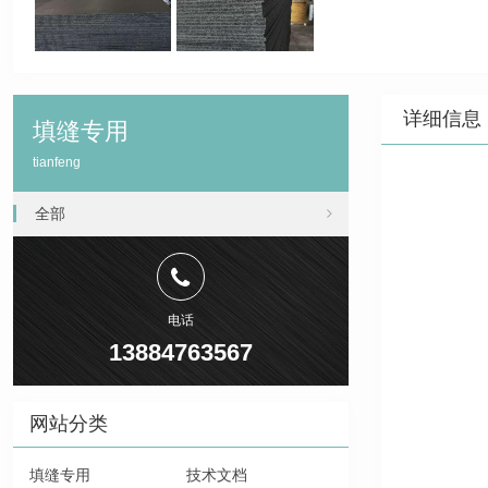
详细信息
填缝专用
tianfeng
全部
电话
13884763567
网站分类
填缝专用
技术文档