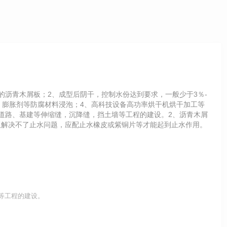
的沥青木屑板；2、成型后阴干，控制水份达到要求，一般少于3％-
，膨胀剂等防腐材料浸泡；4、高科技设备高功率烘干机烘干加工等
道路、基建等伸缩缝，沉降缝，挡土墙等工程的建设。2、沥青木屑
板解决不了止水问题，应配止水橡皮或紫铜片等才能起到止水作用。
等工程的建设。